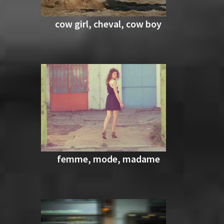
cow girl, cheval, cow boy
femme, mode, madame