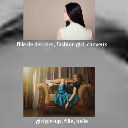
fille de derrière, fashion girl, cheveux
girl pin-up, fille, belle