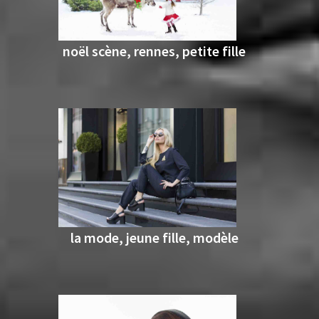
noël scène, rennes, petite fille
la mode, jeune fille, modèle