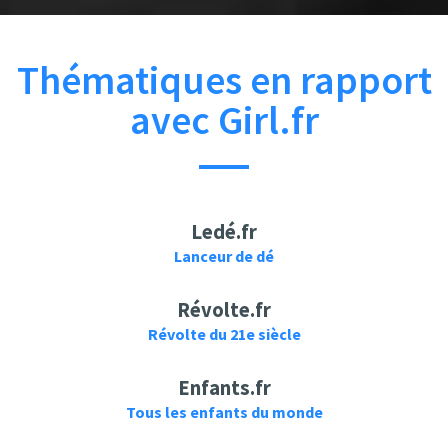
Thématiques en rapport
avec Girl.fr
Ledé.fr
Lanceur de dé
Révolte.fr
Révolte du 21e siècle
Enfants.fr
Tous les enfants du monde